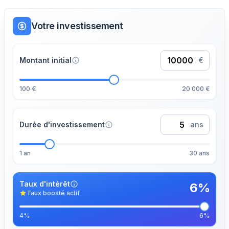
Votre investissement
Montant initial
€
100 €
20 000 €
Durée d'investissement
ans
1 an
30 ans
Taux d'intérêt
6
%
Taux boosté actif
4%
6%