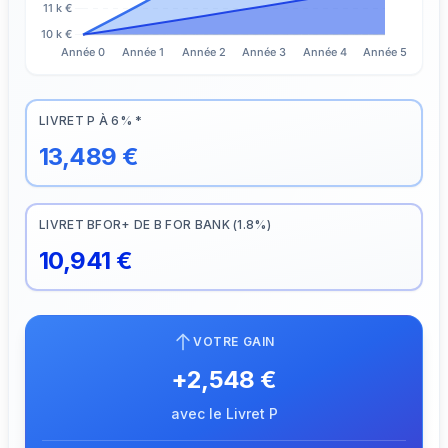
LIVRET P À 6% *
13,489
€
LIVRET BFOR+ DE B FOR BANK (1.8%)
10,941
€
VOTRE GAIN
+
2,548
€
avec le Livret P